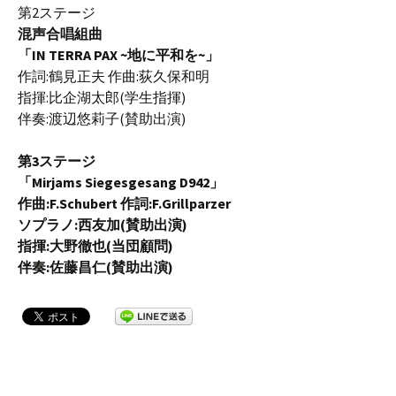
第2ステージ
混声合唱組曲
「IN TERRA PAX ~地に平和を~」
作詞:鶴見正夫 作曲:荻久保和明
指揮:比企湖太郎(学生指揮)
伴奏:渡辺悠莉子(賛助出演)
第3ステージ
「Mirjams Siegesgesang D942」
作曲:F.Schubert 作詞:F.Grillparzer
ソプラノ:西友加(賛助出演)
指揮:大野徹也(当団顧問)
伴奏:佐藤昌仁(賛助出演)