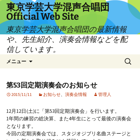
コ
東京学芸大学混声合唱団
ン
Official Web Site
テ
ン
東京学芸大学混声合唱団の最新情報
ツ
や、先生紹介、演奏会情報などを配
へ
信しています。
ス
キ
検
メニュー
ッ
索:
プ
第53回定期演奏会のお知らせ
2015/11/11
お知らせ
、
演奏会情報
管理人
12月12日(土)に「第53回定期演奏会」を行います。
1年間の練習の総決算、また4年生にとって最後の演奏会
となります。
今回の定期演奏会では、スタジオジブリ名曲ステージと