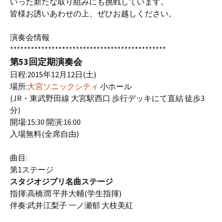
いった新たな取り組みにも挑戦しています。
皆様お誘いあわせの上、ぜひお越しください。
演奏会情報
*********************************************
第53回定期演奏会
日程:2015年12月12日(土)
場所:
大宮ソニックシティ
小ホール
(JR・東武野田線 大宮駅西口 歩行デッキにて直結 徒歩3
分)
開場:15:30 開演:16:00
入場無料(全席自由)
曲目:
第1ステージ
スタジオジブリ名曲ステージ
指揮:高橋潤 平井大輔(学生指揮)
伴奏:武井江梨子 一ノ瀬郁 大枝美紅