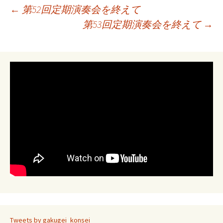
投
←
第52回定期演奏会を終えて
第53回定期演奏会を終えて
→
稿
ナ
ビ
ゲ
ー
シ
Tweets by gakugei_konsei