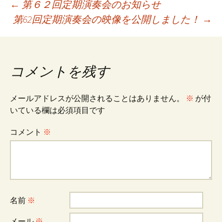
投
←
第６２回定期演奏会のお知らせ
第62回定期演奏会の映像を公開しました！
→
稿
ナ
コメントを残す
ビ
メールアドレスが公開されることはありません。
※
が付
いている欄は必須項目です
ゲ
コメント
※
ー
シ
名前
※
メール
※