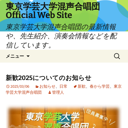
コ
東京学芸大学混声合唱団
ン
Official Web Site
テ
ン
東京学芸大学混声合唱団の最新情報
ツ
や、先生紹介、演奏会情報などを配
へ
信しています。
ス
キ
検
メニュー
ッ
索:
プ
新歓2025についてのお知らせ
2025/03/06
お知らせ
、
日常
新歓
、
春から学芸
、
東京
学芸大学混声合唱団
管理人