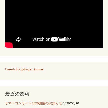
ナ
ビ
ゲ
ー
シ
Tweets by gakugei_konsei
ョ
ン
最近の投稿
サマーコンサート2026開催のお知らせ
2026/06/20