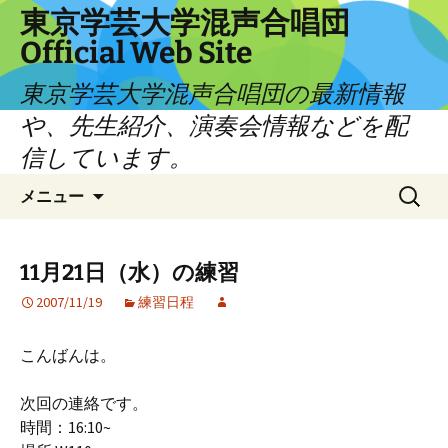
コ
東京学芸大学混声合唱団
ン
Official Web Site
テ
ン
東京学芸大学混声合唱団の最新情報
ツ
や、先生紹介、演奏会情報などを配
へ
信しています。
ス
キ
検
メニュー
ッ
索:
プ
11月21日（水）の練習
2007/11/19
練習日程
こんばんは。
次回の連絡です。
時間：16:10~