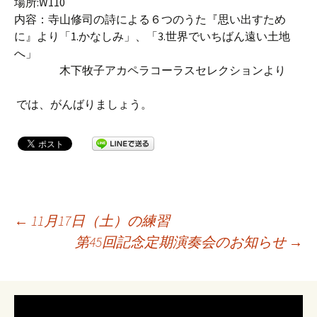
場所:W110
内容：寺山修司の詩による６つのうた『思い出すため
に』より「1.かなしみ」、「3.世界でいちばん遠い土地
へ」
木下牧子アカペラコーラスセレクションより
では、がんばりましょう。
投
←
11月17日（土）の練習
第45回記念定期演奏会のお知らせ
→
稿