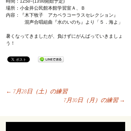
時間：12:50~(13:00開始予定)
場所：小金井公民館本館学習室Ａ、Ｂ
内容：『木下牧子 アカペラコーラスセレクション』
混声合唱組曲『水のいのち』より「５．海よ」
暑くなってきましたが、負けずにがんばっていきましょ
う！
投
←
7月28日（土）の練習
7月30日（月）の練習
→
稿