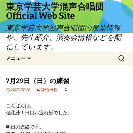
コ
東京学芸大学混声合唱団
ン
Official Web Site
テ
ン
東京学芸大学混声合唱団の最新情報
ツ
や、先生紹介、演奏会情報などを配
へ
信しています。
ス
キ
検
メニュー
ッ
索:
プ
7月29日（日）の練習
2007/07/28
練習日程
こんばんは。
強化練１日目お疲れ様でした。
明日の連絡です。