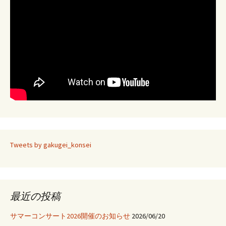
ナ
ビ
ゲ
ー
シ
Tweets by gakugei_konsei
ョ
ン
最近の投稿
サマーコンサート2026開催のお知らせ
2026/06/20